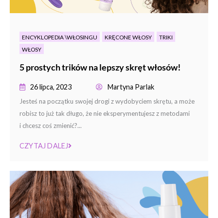
ENCYKLOPEDIA \WŁOSINGU
KRĘCONE WŁOSY
TRIKI
WŁOSY
5 prostych trików na lepszy skręt włosów!
26 lipca, 2023
Martyna Parlak
Jesteś na początku swojej drogi z wydobyciem skrętu, a może
robisz to już tak długo, że nie eksperymentujesz z metodami
i chcesz coś zmienić?...
CZYTAJ DALEJ