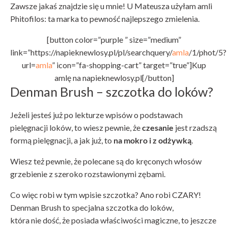
Zawsze jakaś znajdzie się u mnie! U Mateusza użyłam amli
Phitofilos: ta marka to pewność najlepszego zmielenia.
[button color=”purple ” size=”medium”
link=”https://napieknewlosy.pl/pl/searchquery/
amla
/1/phot/5?
url=
amla
” icon=”fa-shopping-cart” target=”true”]Kup
amlę na napieknewlosy.pl[/button]
Denman Brush – szczotka do loków?
Jeżeli jesteś już po lekturze wpisów o podstawach
pielęgnacji loków, to wiesz pewnie, że
czesanie
jest rzadszą
formą pielęgnacji, a jak już, to
na mokro i z odżywką
.
Wiesz też pewnie, że polecane są do kręconych włosów
grzebienie z szeroko rozstawionymi zębami.
Co więc robi w tym wpisie szczotka? Ano robi CZARY!
Denman Brush to specjalna szczotka do loków,
która nie dość, że posiada właściwości magiczne, to jeszcze