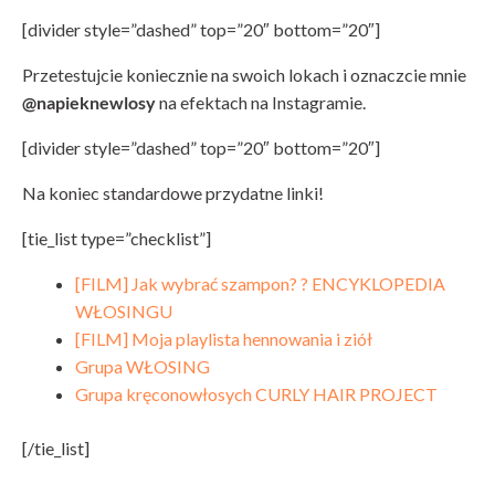
[divider style=”dashed” top=”20″ bottom=”20″]
Przetestujcie koniecznie na swoich lokach i oznaczcie mnie
@napieknewlosy
na efektach na Instagramie.
[divider style=”dashed” top=”20″ bottom=”20″]
Na koniec standardowe przydatne linki!
[tie_list type=”checklist”]
[FILM] Jak wybrać szampon? ? ENCYKLOPEDIA
WŁOSINGU
[FILM] Moja playlista hennowania i ziół
Grupa WŁOSING
Grupa kręconowłosych CURLY HAIR PROJECT
[/tie_list]