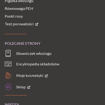
Pigułka włosingu
Równowaga PEH
Punkt rosy
Test porowatości
POLECANE STRONY
Słowniczek włosingu
Encyklopedia składników
Moje kosmetyki
Sklep
WIEDZA