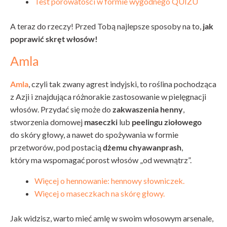
Test porowatości w formie wygodnego QUIZU
A teraz do rzeczy! Przed Tobą najlepsze sposoby na to,
jak
poprawić skręt włosów!
Amla
Amla
, czyli tak zwany agrest indyjski, to roślina pochodząca
z Azji i znajdująca różnorakie zastosowanie w pielęgnacji
włosów. Przydać się może do
zakwaszenia henny
,
stworzenia domowej
maseczki
lub
peelingu ziołowego
do skóry głowy, a nawet do spożywania w formie
przetworów, pod postacią
dżemu chyawanprash
,
który ma wspomagać porost włosów „od wewnątrz”.
Więcej o hennowanie: hennowy słowniczek.
Więcej o maseczkach na skórę głowy.
Jak widzisz, warto mieć amlę w swoim włosowym arsenale,