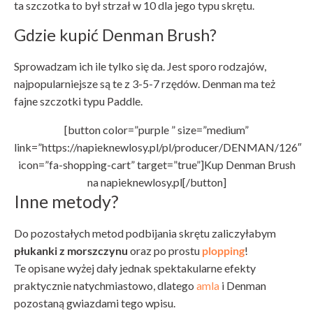
ta szczotka to był strzał w 10 dla jego typu skrętu.
Gdzie kupić Denman Brush?
Sprowadzam ich ile tylko się da. Jest sporo rodzajów,
najpopularniejsze są te z 3-5-7 rzędów. Denman ma też
fajne szczotki typu Paddle.
[button color=”purple ” size=”medium”
link=”https://napieknewlosy.pl/pl/producer/DENMAN/126″
icon=”fa-shopping-cart” target=”true”]Kup Denman Brush
na napieknewlosy.pl[/button]
Inne metody?
Do pozostałych metod podbijania skrętu zaliczyłabym
płukanki z morszczynu
oraz po prostu
plopping
!
Te opisane wyżej dały jednak spektakularne efekty
praktycznie natychmiastowo, dlatego
amla
i Denman
pozostaną gwiazdami tego wpisu.