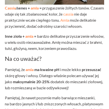
Cassia
/senes +
amla
=
przygaszenie żółtych tonów. Czasem
udaje się tak zbalansować kolor, że
cassia
nie daje
praktycznie wcale ciepłego tonu.
Amla
może delikatnie
przyciemnić, dodać odrobiny szarości włosom.
Inne zioła +
amla
=
bardzo delikatne przyszarzenie włosów,
u wielu osób niezauważalne. Amlę można mieszać z brahmi,
tulsi, głożyną, neem, korzeniem prawoślazu.
Na co uważać?
Pamiętaj, że
amla
ma kwaśne pH
i może lekko
przesuszać
skórę głowy i włosy. Dlatego właśnie polecam używać jej
jako
maksymalnie 20-25%
dodatek do mieszanki ziołowej,
lub rozmieszaną w bazie odżywkowej!
Pamiętaj, że nawet pozornie mało barwiące mieszanki,
na bardzo jasnych i/lub zniszczonych włosach, platynowym