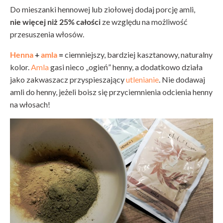
Do mieszanki hennowej lub ziołowej dodaj porcję amli,
nie więcej niż 25% całości
ze względu na możliwość
przesuszenia włosów.
Henna
+
amla
=
ciemniejszy, bardziej kasztanowy, naturalny
kolor.
Amla
gasi nieco „ogień” henny, a dodatkowo działa
jako zakwaszacz przyspieszający
utlenianie
. Nie dodawaj
amli do henny, jeżeli boisz się przyciemnienia odcienia henny
na włosach!