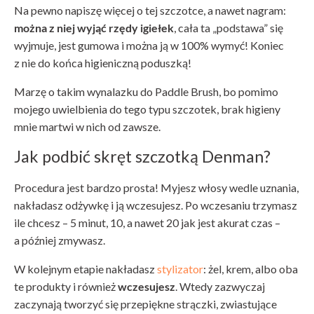
Na pewno napiszę więcej o tej szczotce, a nawet nagram:
można z niej wyjąć rzędy igiełek
, cała ta „podstawa” się
wyjmuje, jest gumowa i można ją w 100% wymyć! Koniec
z nie do końca higieniczną poduszką!
Marzę o takim wynalazku do Paddle Brush, bo pomimo
mojego uwielbienia do tego typu szczotek, brak higieny
mnie martwi w nich od zawsze.
Jak podbić skręt szczotką Denman?
Procedura jest bardzo prosta! Myjesz włosy wedle uznania,
nakładasz odżywkę i ją wczesujesz. Po wczesaniu trzymasz
ile chcesz – 5 minut, 10, a nawet 20 jak jest akurat czas –
a później zmywasz.
W kolejnym etapie nakładasz
stylizator
: żel, krem, albo oba
te produkty i również
wczesujesz
. Wtedy zazwyczaj
zaczynają tworzyć się przepiękne strączki, zwiastujące