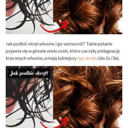
Jak podbić skręt włosów i go wzmocnić? Takie pytanie
pojawia się w głowie wielu osób, które zaczęły pielęgnację
kręconych włosów, a mają luźniejszy
typ skrętu
(do 2c/3a).