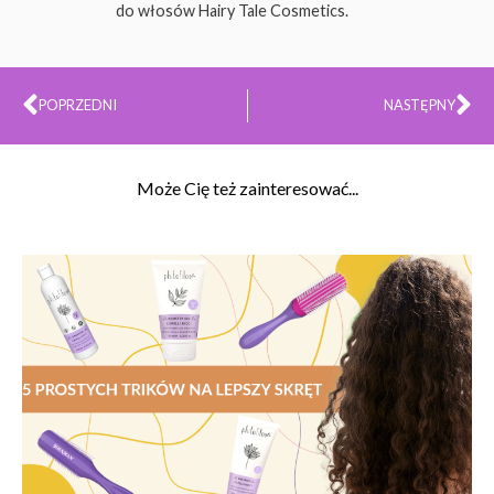
do włosów Hairy Tale Cosmetics.
Prev
Na
POPRZEDNI
NASTĘPNY
Może Cię też zainteresować...