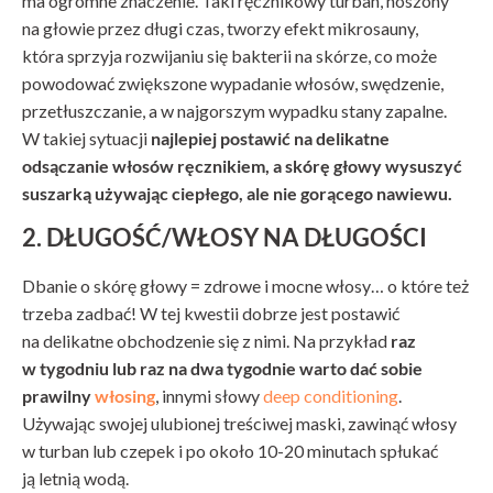
ma ogromne znaczenie. Taki ręcznikowy turban, noszony
na głowie przez długi czas, tworzy efekt mikrosauny,
która sprzyja rozwijaniu się bakterii na skórze, co może
powodować zwiększone wypadanie włosów, swędzenie,
przetłuszczanie, a w najgorszym wypadku stany zapalne.
W takiej sytuacji
najlepiej postawić na delikatne
odsączanie włosów ręcznikiem, a skórę głowy wysuszyć
suszarką używając ciepłego, ale nie gorącego nawiewu.
2. DŁUGOŚĆ/WŁOSY NA DŁUGOŚCI
Dbanie o skórę głowy = zdrowe i mocne włosy… o które też
trzeba zadbać! W tej kwestii dobrze jest postawić
na delikatne obchodzenie się z nimi. Na przykład
raz
w tygodniu lub raz na dwa tygodnie warto dać sobie
prawilny
włosing
, innymi słowy
deep conditioning
.
Używając swojej ulubionej treściwej maski, zawinąć włosy
w turban lub czepek i po około 10-20 minutach spłukać
ją letnią wodą.