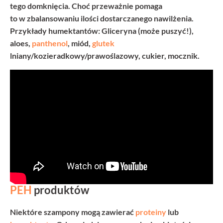
tego domknięcia. Choć przeważnie pomaga
to w zbalansowaniu ilości dostarczanego nawilżenia.
Przykłady humektantów:
Gliceryna (może puszyć!)
,
aloes,
panthenol
, miód,
glutek
lniany/kozieradkowy/prawoślazowy, cukier, mocznik.
PEH
produktów
Niektóre szampony mogą zawierać
proteiny
lub