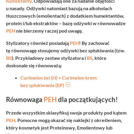
humektanty
. Odpowiadają one za nadanie objętości
u nasady. Odżywki natomiast bazują na alkoholach
tłuszczowych (emolientach) z dodatkiem humektantów,
protein i/lub ekstraktów – bazę odżywki w równowadze
PEH
nie bierzemy raczej pod uwagę.
Stylizatory również posiadają
PEH
! By zachować
tę równowagę stosujemy odżywki bez spłukiwania (tzw.
BS
). Przykładowy zestaw stylizatora i
BS
, które
doskonale się równoważą:
Curlmelon żel (H) + Curlmelon krem
bez spłukiwania (EP)
Równowaga
PEH
dla początkujących!
Przede wszystkim
sklasyfikuj swoje produkty pod kątem
PEH
. Pomocne mogą okazać się naklejki z określeniem,
który kosmetyk jest Proteinowy, Emolientowy lub