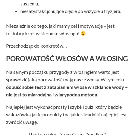
suszeniu,
niesatysfakcjonujące cięcie po wizycie u fryzjera.
Niezależnie od tego, jaki mamy cel i motywację – jest
to dobry krok w kierunku włosingu!
Przechodząc do konkretów…
POROWATOŚĆ WŁOSÓW A WŁOSING
Na samym początku przygody z włosingiem warto jest
sprawdzić jaką porowatość mają nasze włosy. W tym celu
odpuść sobie test z zatapianiem włosa w szklance wody –
nie jest to miarodajna i wiarygodna metoda!
Najlepiej jest wykonać prosty i szybki quiz, który będzie
wskazówką jakie produkty i na jakie składniki najlepiej jest
zwrócić uwagę.
[button color=”green” size=”medium”