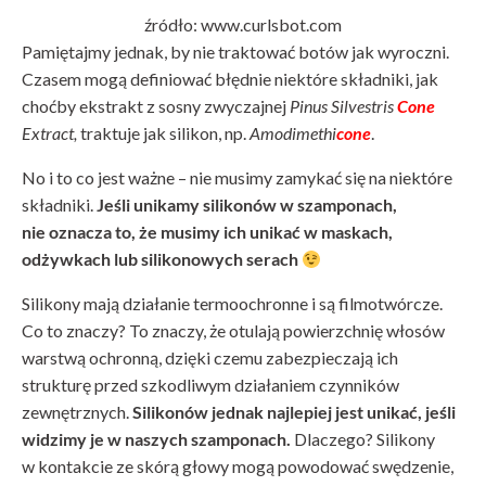
źródło: www.curlsbot.com
Pamiętajmy jednak, by nie traktować botów jak wyroczni.
Czasem mogą definiować błędnie niektóre składniki, jak
choćby ekstrakt z sosny zwyczajnej
Pinus Silvestris
Cone
Extract,
traktuje jak silikon, np.
Amodimethi
cone
.
No i to co jest ważne – nie musimy zamykać się na niektóre
składniki.
Jeśli unikamy silikonów w szamponach,
nie oznacza to, że musimy ich unikać w maskach,
odżywkach lub silikonowych serach
Silikony mają działanie termoochronne i są filmotwórcze.
Co to znaczy? To znaczy, że otulają powierzchnię włosów
warstwą ochronną, dzięki czemu zabezpieczają ich
strukturę przed szkodliwym działaniem czynników
zewnętrznych.
Silikonów jednak najlepiej jest unikać, jeśli
widzimy je w naszych szamponach.
Dlaczego? Silikony
w kontakcie ze skórą głowy mogą powodować swędzenie,