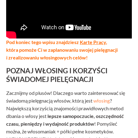
Pod koniec tego wpisu znajdziesz
Kartę Pracy
,
która pomoże Ci w zaplanowaniu swojej pielęgnacji
i zrealizowaniu włosingowych celów!
POZNAJ WŁOSING I KORZYŚCI
ŚWIADOMEJ PIELĘGNACJI
Zacznijmy od plusów! Dlaczego warto zainteresować się
świadomą pielęgnacją włosów, którą jest
włosing
?
Największą korzyścią znajomości prawidłowych metod
dbania o włosy jest
lepsze samopoczucie, oszczędność
czasu, pieniędzy i wydajność produktów
! Pomyśleć
można, że włosomaniak = półki pełne kosmetyków.