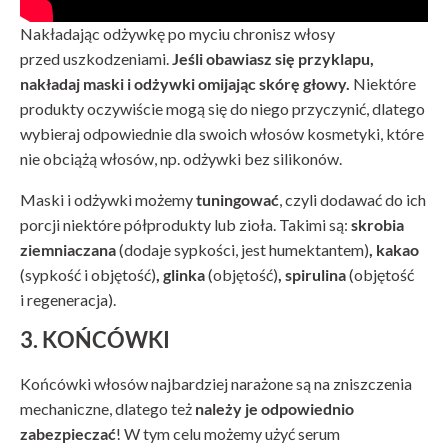
Nakładając odżywkę po myciu chronisz włosy
przed uszkodzeniami.
Jeśli obawiasz się przyklapu,
nakładaj maski i odżywki omijając skórę głowy.
Niektóre
produkty oczywiście mogą się do niego przyczynić, dlatego
wybieraj odpowiednie dla swoich włosów kosmetyki, które
nie obciążą włosów, np. odżywki bez silikonów.
Maski i odżywki możemy
tuningować
, czyli dodawać do ich
porcji niektóre półprodukty lub zioła. Takimi są:
skrobia
ziemniaczana
(dodaje sypkości, jest humektantem)
, kakao
(sypkość i objętość)
, glinka
(objętość)
, spirulina
(objętość
i regeneracja).
3. KOŃCÓWKI
Końcówki włosów najbardziej narażone są na zniszczenia
mechaniczne, dlatego też
należy je odpowiednio
zabezpieczać
! W tym celu możemy użyć serum