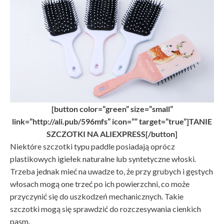
[button color=”green” size=”small”
link=”http://ali.pub/596mfs” icon=”” target=”true”]TANIE
SZCZOTKI NA ALIEXPRESS[/button]
Niektóre szczotki typu paddle posiadają oprócz
plastikowych igiełek naturalne lub syntetyczne włoski.
Trzeba jednak mieć na uwadze to, że przy grubych i gęstych
włosach mogą one trzeć po ich powierzchni, co może
przyczynić się do uszkodzeń mechanicznych. Takie
szczotki mogą się sprawdzić do rozczesywania cienkich
pasm.