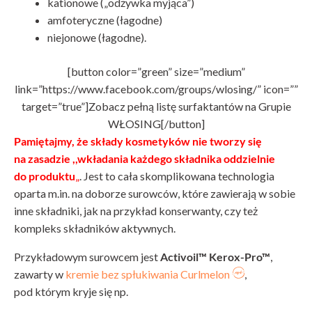
kationowe („odżywka myjąca”)
amfoteryczne (łagodne)
niejonowe (łagodne).
[button color=”green” size=”medium”
link=”https://www.facebook.com/groups/wlosing/” icon=””
target=”true”]Zobacz pełną listę surfaktantów na Grupie
WŁOSING[/button]
Pamiętajmy, że składy kosmetyków nie tworzy się
na zasadzie ,,wkładania każdego składnika oddzielnie
do produktu
„
. Jest to cała skomplikowana technologia
oparta m.in. na doborze surowców, które zawierają w sobie
inne składniki, jak na przykład konserwanty, czy też
kompleks składników aktywnych.
Przykładowym surowcem jest
Activoil™ Kerox-Pro™
,
zawarty w
kremie bez spłukiwania Curlmelon
,
pod którym kryje się np.