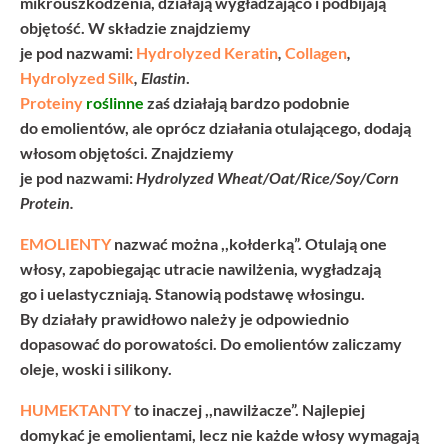
mikrouszkodzenia, działają wygładzająco i podbijają
objętość. W składzie znajdziemy
je pod nazwami:
Hydrolyzed Keratin
,
Collagen
,
Hydrolyzed Silk
, Elastin
.
Proteiny
roślinne
zaś działają bardzo podobnie
do emolientów, ale oprócz działania otulającego, dodają
włosom objętości. Znajdziemy
je pod nazwami:
Hydrolyzed Wheat/Oat/Rice/Soy/Corn
Protein.
EMOLIENTY
nazwać można ,,kołderką”. Otulają one
włosy, zapobiegając utracie nawilżenia, wygładzają
go i uelastyczniają. Stanowią podstawę włosingu.
By działały prawidłowo należy je odpowiednio
dopasować do porowatości. Do emolientów zaliczamy
oleje, woski i silikony.
HUMEKTANTY
to inaczej ,,nawilżacze”. Najlepiej
domykać je emolientami, lecz nie każde włosy wymagają