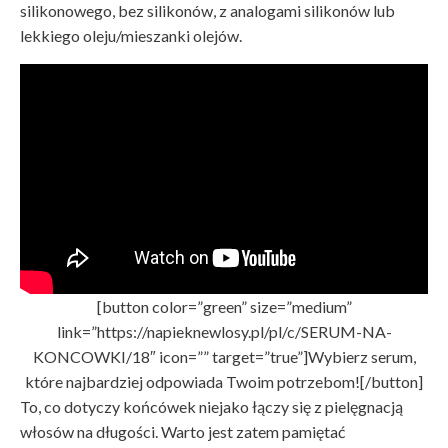
silikonowego, bez silikonów, z analogami silikonów lub
lekkiego oleju/mieszanki olejów.
[button color=”green” size=”medium”
link=”https://napieknewlosy.pl/pl/c/SERUM-NA-
KONCOWKI/18″ icon=”” target=”true”]Wybierz serum,
które najbardziej odpowiada Twoim potrzebom![/button]
To, co dotyczy końcówek niejako łączy się z pielęgnacją
włosów na długości. Warto jest zatem pamiętać