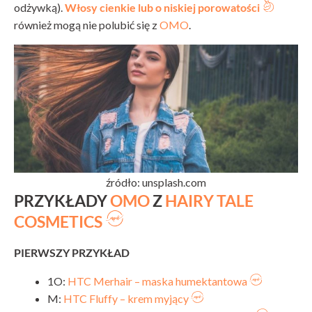
odżywką).
Włosy cienkie lub o niskiej porowatości
również mogą nie polubić się z
OMO
.
źródło: unsplash.com
PRZYKŁADY
OMO
Z
HAIRY TALE
COSMETICS
PIERWSZY PRZYKŁAD
1O:
HTC Merhair – maska humektantowa
M:
HTC Fluffy – krem myjący