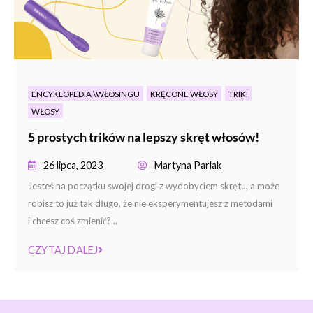
ENCYKLOPEDIA \WŁOSINGU
KRĘCONE WŁOSY
TRIKI
WŁOSY
5 prostych trików na lepszy skręt włosów!
26 lipca, 2023
Martyna Parlak
Jesteś na początku swojej drogi z wydobyciem skrętu, a może
robisz to już tak długo, że nie eksperymentujesz z metodami
i chcesz coś zmienić?...
CZYTAJ DALEJ