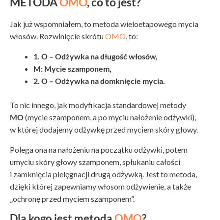
METODA
OMO
, co to jest?
Jak już wspomniałem, to metoda wieloetapowego mycia
włosów. Rozwinięcie skrótu
OMO
, to:
1. O – Odżywka na długość włosów,
M: Mycie szamponem,
2. O – Odżywka na domknięcie mycia.
To nic innego, jak modyfikacja standardowej metody
MO
(mycie szamponem, a po myciu nałożenie odżywki),
w której dodajemy odżywkę przed myciem skóry głowy.
Polega ona na nałożeniu na początku odżywki, potem
umyciu skóry głowy szamponem, spłukaniu całości
i zamknięcia pielęgnacji drugą odżywką. Jest to metoda,
dzięki której zapewniamy włosom odżywienie, a także
„ochronę przed myciem szamponem”.
Dla kogo jest metoda
OMO
?