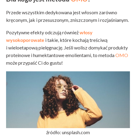
Przede wszystkim dedykowana jest włosom zarówno
kręconym, jak i przesuszonym, zniszczonym i rozjaśnianym.
Pozytywne efekty odczują również
włosy
wysokoporowate
i takie, które kochają treściwą
i wieloetapową pielęgnację. Jeśli wolisz domykać produkty
proteinowe i humektantowe emolientami, to metoda
OMO
może przypaść Ci do gustu!
źródło: unsplash.com