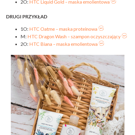
2O:
HTC Liquid Gold – maska emolientowa
DRUGI PRZYKŁAD
1O:
HTC Oatme – maska proteinowa
M:
HTC Dragon Wash – szampon oczyszczający
2O:
HTC Biana – maska emolientowa