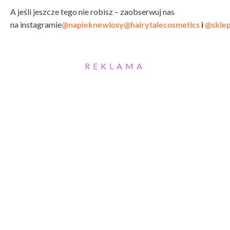
A jeśli jeszcze tego nie robisz – zaobserwuj nas
na instagramie
@napieknewlosy
@hairytalecosmetics
i
@skle
REKLAMA