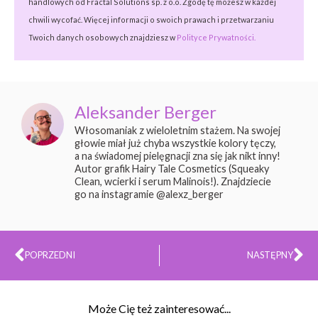
handlowych od Fractal Solutions sp. z o.o. Zgodę tę możesz w każdej
chwili wycofać. Więcej informacji o swoich prawach i przetwarzaniu
Twoich danych osobowych znajdziesz w
Polityce Prywatności.
Aleksander Berger
Włosomaniak z wieloletnim stażem. Na swojej
głowie miał już chyba wszystkie kolory tęczy,
a na świadomej pielęgnacji zna się jak nikt inny!
Autor grafik Hairy Tale Cosmetics (Squeaky
Clean, wcierki i serum Malinois!). Znajdziecie
go na instagramie @alexz_berger
Prev
Na
POPRZEDNI
NASTĘPNY
Może Cię też zainteresować...