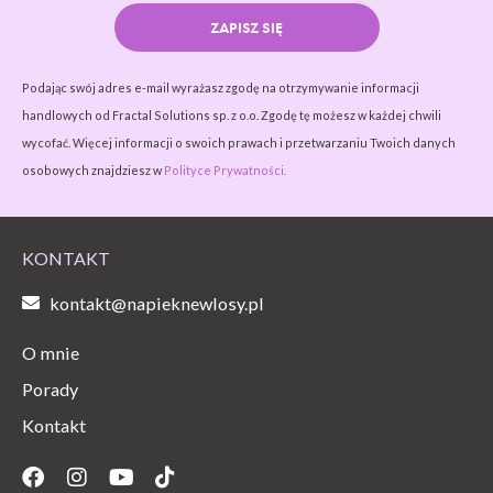
ZAPISZ SIĘ
Podając swój adres e-mail wyrażasz zgodę na otrzymywanie informacji
handlowych od Fractal Solutions sp. z o.o. Zgodę tę możesz w każdej chwili
wycofać. Więcej informacji o swoich prawach i przetwarzaniu Twoich danych
osobowych znajdziesz w
Polityce Prywatności.
KONTAKT
kontakt@napieknewlosy.pl
O mnie
Porady
Kontakt
Facebook
Instagram
Youtube
Tiktok