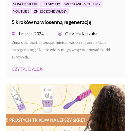
SERA I MGIEŁKI
SZAMPONY
WŁOSOWE PROBLEMY
YOUTUBE
ZNISZCZONE WŁOSY
5 kroków na wiosenną regenerację
1 marca, 2024
Gabriela Kaszuba
Zima odchodzi, ustępując miejsca wiosennej aurze. Czas
na regenerację! Nasze włosy mogą wciąż odczuwać skutki
surowych...
CZYTAJ DALEJ