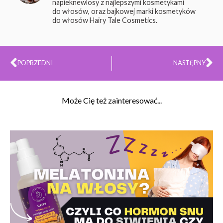
napieknewlosy z najlepszymi kosmetykami
do włosów, oraz bajkowej marki kosmetyków
do włosów Hairy Tale Cosmetics.
Prev
Na
POPRZEDNI
NASTĘPNY
Może Cię też zainteresować...