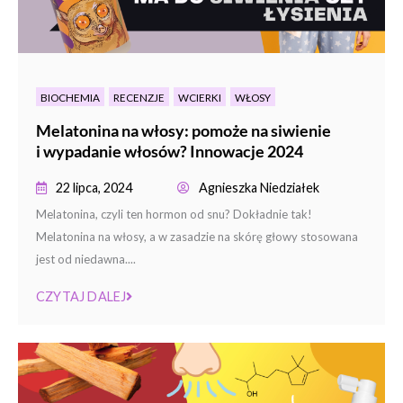
BIOCHEMIA
RECENZJE
WCIERKI
WŁOSY
Melatonina na włosy: pomoże na siwienie
i wypadanie włosów? Innowacje 2024
22 lipca, 2024
Agnieszka Niedziałek
Melatonina, czyli ten hormon od snu? Dokładnie tak!
Melatonina na włosy, a w zasadzie na skórę głowy stosowana
jest od niedawna....
CZYTAJ DALEJ