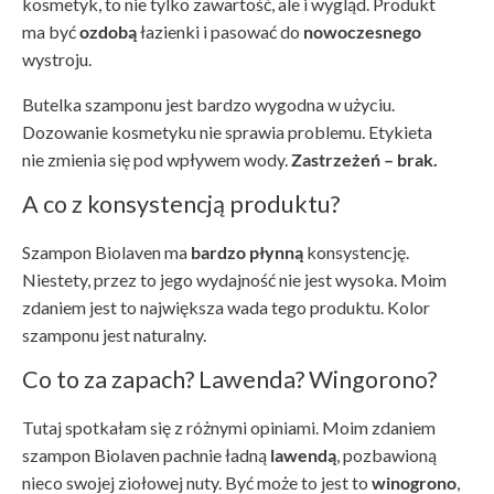
kosmetyk, to nie tylko zawartość, ale i wygląd. Produkt
ma być
ozdobą
łazienki i pasować do
nowoczesnego
wystroju.
Butelka szamponu jest bardzo wygodna w użyciu.
Dozowanie kosmetyku nie sprawia problemu. Etykieta
nie zmienia się pod wpływem wody.
Zastrzeżeń – brak.
A co z konsystencją produktu?
Szampon Biolaven ma
bardzo płynną
konsystencję.
Niestety, przez to jego wydajność nie jest wysoka. Moim
zdaniem jest to największa wada tego produktu. Kolor
szamponu jest naturalny.
Co to za zapach? Lawenda? Wingorono?
Tutaj spotkałam się z różnymi opiniami. Moim zdaniem
szampon Biolaven pachnie ładną
lawendą
, pozbawioną
nieco swojej ziołowej nuty. Być może to jest to
winogrono
,