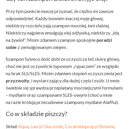
Przy tym punkcie muszę przyznać, że ciężko mi zawsze
odpowiedzieć. Każdy bowiem inaczej myje głowę,
niektórzy rozcieńczają szampon mocniej, inni słabiej.
Niektórzy najpierw emulgują olej odżywką, niektórzy „idą
na żywioł”. Moim zdaniem szampon spokojnie
poradzi
sobie
z zemulgowanym olejem.
Szampon Sylveco dość dobrze oczyszcza też skórę głowy,
choć nie jest oczywiście typowym „rypaczem” ze względu
na brak SLS/SLES. Moim zdaniem stopień oczyszczenia jest
przyzwoity
, i wystarczający dla dużej części osób. U mnie
świetnie się sprawdza przeplatany mocniejszymi formułami
– mydłami oraz szamponami SLES-owymi (choć u mnie
na razie królują przecudowne szampony mydlane Alaffia).
Co w składzie piszczy?
Skład:
Aqua
,
Lauryl Glucoside
,
Cocamidopropyl Betaine
,