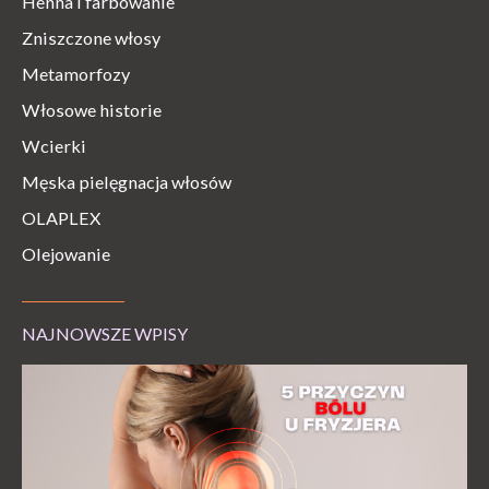
Henna i farbowanie
Zniszczone włosy
Metamorfozy
Włosowe historie
Wcierki
Męska pielęgnacja włosów
OLAPLEX
Olejowanie
NAJNOWSZE WPISY