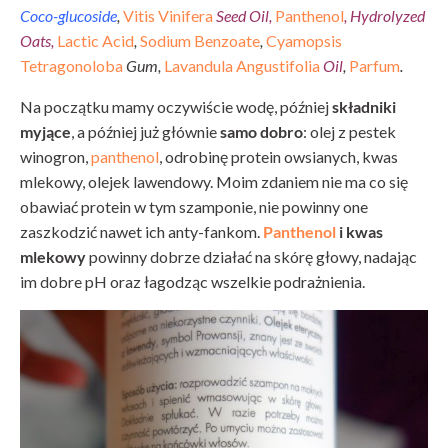
Coco-glucoside
,
Vitis Vinifera
Seed Oil,
Panthenol
, Hydrolyzed
Oats,
Lactic Acid
,
Sodium Benzoate
,
Cyamopsis
Tetragonoloba
Gum,
Lavandula Angustifolia
Oil
,
Parfum
.
Na początku mamy oczywiście wodę, później
składniki
myjące
, a później już głównie
samo dobro
: olej z pestek
winogron,
panthenol
, odrobinę protein owsianych, kwas
mlekowy, olejek lawendowy. Moim zdaniem nie ma co się
obawiać protein w tym szamponie, nie powinny one
zaszkodzić nawet ich anty-fankom.
Panthenol
i kwas
mlekowy
powinny dobrze działać na skórę głowy, nadając
im dobre pH oraz łagodząc wszelkie podrażnienia.