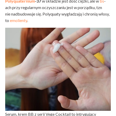
Polyquaternium
-37
w składzie jest
dość ciężki, ale w
bs
-
ach przy regularnym oczyszczaniu jest w porządku, tzn
nie nadbudowuje się. Polyquaty wygładzają i chronią włosy,
to
emolienty
.
Serum, krem BB z serii Vege Cocktail to intrygujący