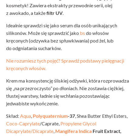
kosmetyk! Zawiera ekstrakty przewodnie serii, olej
z awokado, a także
filtr UV
.
Idealnie sprawdzi się jako serum dla osób unikających
silikonów. Może się sprawdzić jako
bs
do włosów
kręconych (odzywka bez spłuwkiwania) pod żel, lub
do odgniatania sucharków.
Nie rozumiesz tych pojęć? Sprawdź podstawy pielęgnacji
kręconych włosów.
Krem ma konsystencję śliskiej odżywki, która rozprowadza
się „na przezroczysto” po dłoniach. Nie zostawia ciężkiej,
tłustej warstwy, ładnie się wchłania pozostawiając
jedwabiste wykończenie.
Skład:
Aqua
,
Polyquaternium
-37
, Shea Butter Ethyl Esters,
Coco-Caprylate
/Caprate,
Propylene Glycol
Dicaprylate/Dicaprate
,
Mangifera Indica
Fruit Extract,