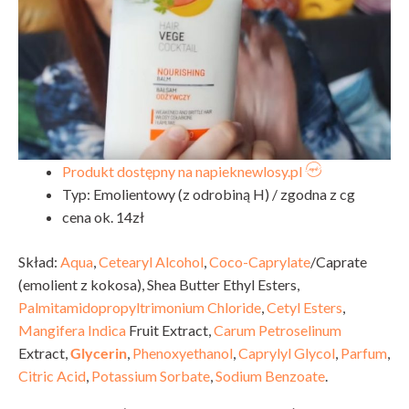
Produkt dostępny na napieknewlosy.pl
Typ: Emolientowy (z odrobiną H) / zgodna z cg
cena ok. 14zł
Skład:
Aqua
,
Cetearyl Alcohol
,
Coco-Caprylate
/Caprate
(emolient z kokosa),
Shea Butter Ethyl Esters
,
Palmitamidopropyltrimonium Chloride
,
Cetyl Esters
,
Mangifera Indica
Fruit Extract,
Carum Petroselinum
Extract
,
Glycerin
,
Phenoxyethanol
,
Caprylyl Glycol
,
Parfum
,
Citric Acid
,
Potassium Sorbate
,
Sodium Benzoate
.