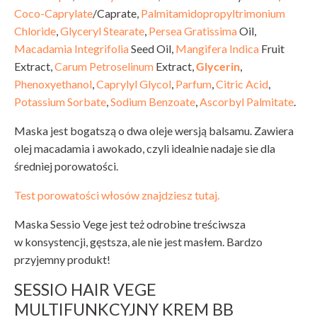
Coco-Caprylate
/Caprate
,
Palmitamidopropyltrimonium
Chloride
,
Glyceryl Stearate
,
Persea Gratissima
Oil,
Macadamia Integrifolia
Seed Oil,
Mangifera Indica
Fruit
Extract,
Carum Petroselinum
Extract
,
Glycerin
,
Phenoxyethanol
,
Caprylyl Glycol
,
Parfum
,
Citric Acid
,
Potassium Sorbate
,
Sodium Benzoate
,
Ascorbyl Palmitate
.
Maska jest bogatszą o dwa oleje wersją balsamu. Zawiera
olej macadamia i awokado, czyli idealnie nadaje sie dla
średniej porowatości.
Test porowatości włosów znajdziesz tutaj.
Maska Sessio Vege jest też odrobine treściwsza
w konsystencji, gęstsza, ale nie jest masłem. Bardzo
przyjemny produkt!
SESSIO HAIR VEGE
MULTIFUNKCYJNY KREM BB