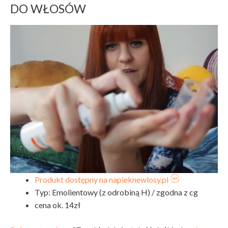
DO WŁOSÓW
Produkt dostępny na napieknewlosy.pl
Typ: Emolientowy (z odrobiną H) / zgodna z cg
cena ok. 14zł