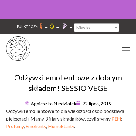
–
–
–
PUNKT ROSY:
Miasto
Odżywki emolientowe z dobrym
składem! SESSIO VEGE
Agnieszka Niedziałek
22 lipca, 2019
Odżywki
emolientowe
to dla wiekszości osób podstawa
pielęgnacji. Mamy 3 filary składników, czyli słynny
PEH
:
Proteiny
,
Emolienty
,
Humektanty
.