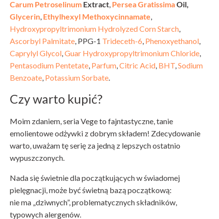
Carum Petroselinum
Extract
,
Persea Gratissima
Oil,
Glycerin
,
Ethylhexyl Methoxycinnamate
,
Hydroxypropyltrimonium Hydrolyzed Corn Starch
,
Ascorbyl Palmitate
, PPG-1
Trideceth-6
,
Phenoxyethanol
,
Caprylyl Glycol
,
Guar Hydroxypropyltrimonium Chloride
,
Pentasodium Pentetate
,
Parfum
,
Citric Acid
,
BHT
,
Sodium
Benzoate
,
Potassium Sorbate
.
Czy warto kupić?
Moim zdaniem, seria Vege to fajntastyczne, tanie
emolientowe odżywki z dobrym składem! Zdecydowanie
warto, uważam tę serię za jedną z lepszych ostatnio
wypuszczonych.
Nada się świetnie dla początkujących w świadomej
pielęgnacji, może być świetną bazą początkową:
nie ma „dziwnych”, problematycznych składników,
typowych alergenów.