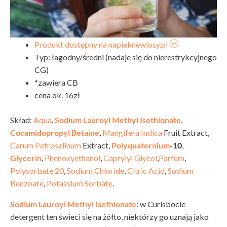
Produkt dostępny na napieknewlosy.pl
Typ: łagodny/średni (nadaje się do nierestrykcyjnego
CG)
*zawiera CB
cena ok. 16zł
Skład:
Aqua
,
Sodium Lauroyl Methyl Isethionate
,
Cocamidopropyl Betaine
,
Mangifera Indica
Fruit Extract,
Carum Petroselinum
Extract
,
Polyquaternium
-10
,
Glycerin
,
Phenoxyethanol
,
Caprylyl Glycol
,
Parfum
,
Polysorbate 20
,
Sodium Chloride
,
Citric Acid
,
Sodium
Benzoate
,
Potassium Sorbate
.
Sodium Lauroyl Methyl Isethionate
:
w Curlsbocie
detergent ten świeci się na żółto, niektórzy go uznają jako