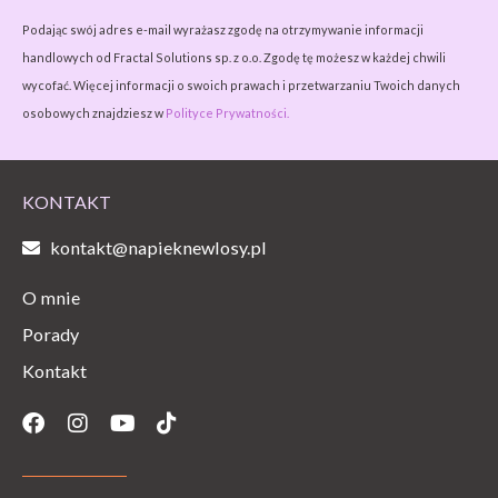
Podając swój adres e-mail wyrażasz zgodę na otrzymywanie informacji
handlowych od Fractal Solutions sp. z o.o. Zgodę tę możesz w każdej chwili
wycofać. Więcej informacji o swoich prawach i przetwarzaniu Twoich danych
osobowych znajdziesz w
Polityce Prywatności.
KONTAKT
kontakt@napieknewlosy.pl
O mnie
Porady
Kontakt
Facebook
Instagram
Youtube
Tiktok