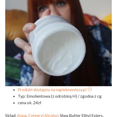
Produkt dostępny na napieknewlosy.pl
Typ: Emolientowa (z odrobiną H) / zgodna z cg
cena ok. 24zł
Skład:
Aqua
,
Cetearyl Alcohol
,
Shea Butter Ethyl Esters,