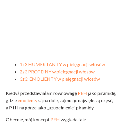
1z3 HUMEKTANTY w pielęgnacji włosów
2z3 PROTEINY w pielęgnacji włosów
3z3: EMOLIENTY w pielęgnacji włosów
Kiedyś przedstawiałam równowagę
PEH
jako piramidę,
gdzie
emolienty
są na dole, zajmując największą część,
a P i H na górze jako „uzupełnienie” piramidy.
Obecnie, mój koncept
PEH
wygląda tak: