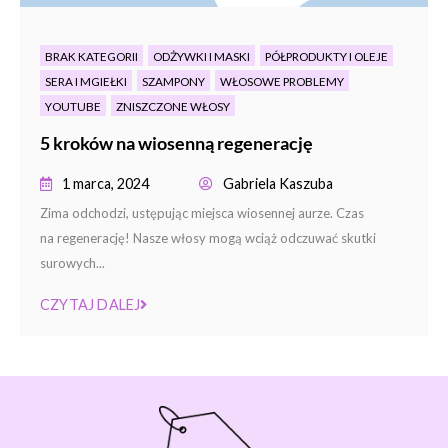
BRAK KATEGORII
ODŻYWKI I MASKI
PÓŁPRODUKTY I OLEJE
SERA I MGIEŁKI
SZAMPONY
WŁOSOWE PROBLEMY
YOUTUBE
ZNISZCZONE WŁOSY
5 kroków na wiosenną regenerację
1 marca, 2024
Gabriela Kaszuba
Zima odchodzi, ustępując miejsca wiosennej aurze. Czas
na regenerację! Nasze włosy mogą wciąż odczuwać skutki
surowych...
CZYTAJ DALEJ